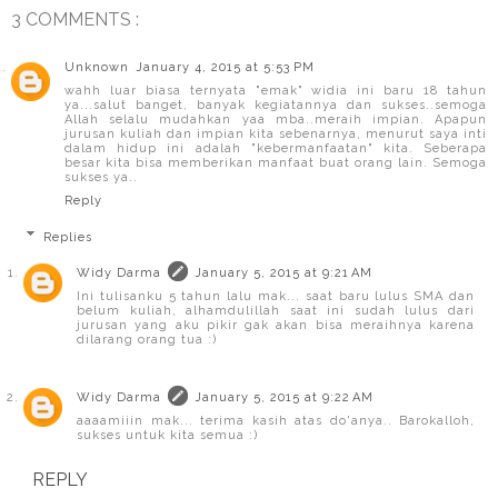
3 COMMENTS :
Unknown
January 4, 2015 at 5:53 PM
wahh luar biasa ternyata "emak" widia ini baru 18 tahun
ya...salut banget, banyak kegiatannya dan sukses..semoga
Allah selalu mudahkan yaa mba..meraih impian. Apapun
jurusan kuliah dan impian kita sebenarnya, menurut saya inti
dalam hidup ini adalah "kebermanfaatan" kita. Seberapa
besar kita bisa memberikan manfaat buat orang lain. Semoga
sukses ya..
Reply
Replies
Widy Darma
January 5, 2015 at 9:21 AM
Ini tulisanku 5 tahun lalu mak... saat baru lulus SMA dan
belum kuliah, alhamdulillah saat ini sudah lulus dari
jurusan yang aku pikir gak akan bisa meraihnya karena
dilarang orang tua :)
Widy Darma
January 5, 2015 at 9:22 AM
aaaamiiin mak... terima kasih atas do'anya.. Barokalloh,
sukses untuk kita semua :)
REPLY