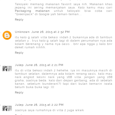
Takoyaki memang makanan favorit saya nih. Makanan khas
jepang ini sering memanjakan saya. Kalo kamu mau cari
Packaging makanan
untuk takoyaki bisa coba cari
"Greenpack" di Google yah teman-teman...
Reply
Unknown
June 26, 2015 at 2:52 PM
itu kalo g salah villa bekasi indah 2 bukannya ada di tambun
selatan y . trus kalo g salah lagi di dalem perumahan nya ada
kolam berenang y nama nya oasis . bnr apa ngga y kalo bnr
deket rumah nihhh.
Reply
Julep
June 28, 2015 at 2:21 PM
itu di villa bekasi indah 2 hehehe. iya ini masuknya masih di
tambun selatan, dalemnya ada kolam renang oasis. kalo mau
naik angkot kesini naik yang 16B villa. jangan yang 16B
graha, soalnya beda. kalo dari depan gerbang, ada di sebelah
kanan, sebelum bunderan(?) tapi dari bulan kemarin iwata
belum buka buka lagi :(((
Reply
Julep
June 28, 2015 at 2:22 PM
soalnya saya rumahnya di villa 2 juga wkwk