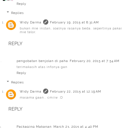
Reply
Replies
Widy Darma
February 19, 2015 at 8:31 AM
bukan mie instan, soalnya rasanya beda. sepertinya pakai
mie telor.
REPLY
pengobatan benjolan di paha
February 20, 2015 at 7:54 AM
terimakasih atas infonya gan
Reply
Replies
Widy Darma
February 22, 2015 at 12:19 AM
masama gaan.. cmiiw :D
REPLY
Packaging Makanan
March 23, 2015 at 4:40 PM