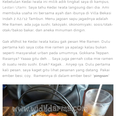
Kebetulan Kedai Iwata ini milik adik tingkat saya di kampus,
Lestari Utami
. Saya tahu Kedai Iwata langsung dari dia. Ami
membuka usaha ini bersama ayah dan ibunya di Villa Bekasi
Indah 2 A2/12 Tambun. Menu jagoan sapu jagadnya adalah
Mie Ramen, ada juga sushi, takoyaki, okonomiyaki, sosis/otak-
otak/bakso bakar, dan aneka minuman dingin.
Gak afdhol ke Kedai Iwata kalau gak pesan Mie Ramen. Dulu
pertama kali saya coba mie ramen ya apalagi kalau bukan
seperti masyarakat urban pada umumnya, Gokkana Teppan.
Rasanya? Yaaaa gitu deh.... Saya juga pernah coba mie ramen
di suatu resto sushi. Enak? Kagak... Anyep iya. Dulu pertama
kali pesan, saya kaget gitu lihat pesanan yang datang. Pakai
ember besi, coy.. Ramennya di dalam ember besi! *
pingsan
*