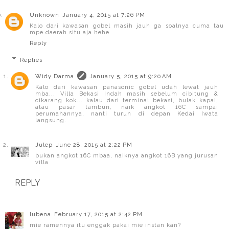
Unknown
January 4, 2015 at 7:26 PM
Kalo dari kawasan gobel masih jauh ga soalnya cuma tau
mpe daerah situ aja hehe
Reply
Replies
Widy Darma
January 5, 2015 at 9:20 AM
Kalo dari kawasan panasonic gobel udah lewat jauh
mba... Villa Bekasi Indah masih sebelum cibitung &
cikarang kok... kalau dari terminal bekasi, bulak kapal,
atau pasar tambun, naik angkot 16C sampai
perumahannya, nanti turun di depan Kedai Iwata
langsung.
Julep
June 28, 2015 at 2:22 PM
bukan angkot 16C mbaa, naiknya angkot 16B yang jurusan
villa
REPLY
lubena
February 17, 2015 at 2:42 PM
mie ramennya itu enggak pakai mie instan kan?