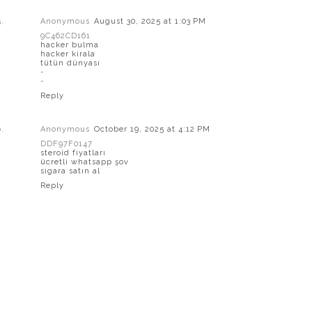
Anonymous
August 30, 2025 at 1:03 PM
9C462CD161
hacker bulma
hacker kirala
tütün dünyası
-
-
Reply
Anonymous
October 19, 2025 at 4:12 PM
DDF97F0147
steroid fiyatları
ücretli whatsapp şov
sigara satın al
Reply