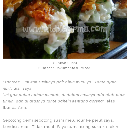
Gunkan Sushi
Sumber : Dokumentasi Pribadi
"Tanteee.... Ini kok sushinya gak bikin mual ya? Tante ajaib
nih..",
ujar saya.
"Ini gak pakai bahan mentah, di dalam nasinya ada otak-otak,
timun, dan di atasnya tante pakein kentang goreng"
jelas
Ibunda Ami.
Sepotong demi sepotong sushi meluncur ke perut saya.
Kondisi aman. Tidak mual. Saya cuma iseng suka kletekin