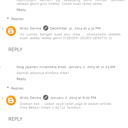
ngomongin Ramen, yg kebayang porsi jumbo, berkuah
sedap2 genit gitu hhehe. Cocok buat rame-rame..
Reply
Replies
Widy Darma
December 31, 2014 at 4:31 PM
itu jumbo banget buat aku mba.... ahahahaha okedeh,
kuah sedep-sedep genit (((SEDEP-SEDEP GENIT))) :D
REPLY
blog jajanan nusantara enak
January 2, 2015 at 11:25 AM
Alamat jelasnya dimana mba?
Reply
Replies
Widy Darma
January 2, 2015 at 8:02 PM
Silakan kak... sudah saya catat juga di dalam artikel
Villa Bekasi Indah 2 A2/12 Tambun
REPLY