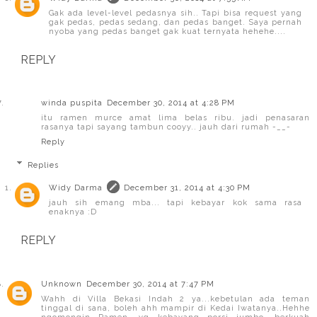
Gak ada level-level pedasnya sih.. Tapi bisa request yang
gak pedas, pedas sedang, dan pedas banget. Saya pernah
nyoba yang pedas banget gak kuat ternyata hehehe....
REPLY
winda puspita
December 30, 2014 at 4:28 PM
itu ramen murce amat lima belas ribu. jadi penasaran
rasanya tapi sayang tambun cooyy.. jauh dari rumah -__-
Reply
Replies
Widy Darma
December 31, 2014 at 4:30 PM
jauh sih emang mba... tapi kebayar kok sama rasa
enaknya :D
REPLY
Unknown
December 30, 2014 at 7:47 PM
Wahh di Villa Bekasi Indah 2 ya...kebetulan ada teman
tinggal di sana, boleh ahh mampir di Kedai Iwatanya..Hehhe