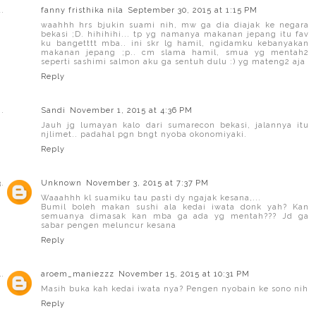
fanny fristhika nila
September 30, 2015 at 1:15 PM
waahhh hrs bjukin suami nih, mw ga dia diajak ke negara
bekasi ;D. hihihihi... tp yg namanya makanan jepang itu fav
ku bangetttt mba.. ini skr lg hamil, ngidamku kebanyakan
makanan jepang ;p.. cm slama hamil, smua yg mentah2
seperti sashimi salmon aku ga sentuh dulu :) yg mateng2 aja
Reply
Sandi
November 1, 2015 at 4:36 PM
Jauh jg lumayan kalo dari sumarecon bekasi, jalannya itu
njlimet.. padahal pgn bngt nyoba okonomiyaki.
Reply
Unknown
November 3, 2015 at 7:37 PM
Waaahhh kl suamiku tau pasti dy ngajak kesana,...
Bumil boleh makan sushi ala kedai iwata donk yah? Kan
semuanya dimasak kan mba ga ada yg mentah??? Jd ga
sabar pengen meluncur kesana
Reply
aroem_maniezzz
November 15, 2015 at 10:31 PM
Masih buka kah kedai iwata nya? Pengen nyobain ke sono nih
Reply