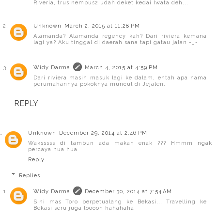
Riveria, trus nembus2 udah deket kedai Iwata deh...
Unknown
March 2, 2015 at 11:28 PM
Alamanda? Alamanda regency kah? Dari riviera kemana
lagi ya? Aku tinggal di daerah sana tapi gatau jalan -_-
Widy Darma
March 4, 2015 at 4:59 PM
Dari riviera masih masuk lagi ke dalam, entah apa nama
perumahannya pokoknya muncul di Jejalen.
REPLY
Unknown
December 29, 2014 at 2:46 PM
Waksssss di tambun ada makan enak ??? Hmmm ngak
percaya hua hua
Reply
Replies
Widy Darma
December 30, 2014 at 7:54 AM
Sini mas Toro berpetualang ke Bekasi... Travelling ke
Bekasi seru juga looooh hahahaha