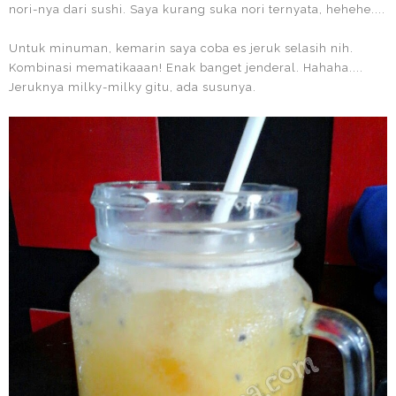
nori-nya dari sushi. Saya kurang suka nori ternyata, hehehe....
Untuk minuman, kemarin saya coba es jeruk selasih nih.
Kombinasi mematikaaan! Enak banget jenderal. Hahaha....
Jeruknya milky-milky gitu, ada susunya.