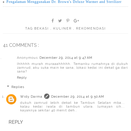
Pengalaman Menggunakan Dr. Brown's Deluxe Warmer and Sterilizer
TAG
BEKASI
,
KULINER
,
REKOMENDASI
41 COMMENTS :
Anonymous
December 29, 2014 at 9:47 AM
Ihhhhh murah muraaahhhhh. Temanku rumahnya di dukuh
zamrud, aku suka main ke sana, lokasi kedai ini dekat ga dari
sana?
Reply
Replies
Widy Darma
December 29, 2014 at 9:50 AM
dukuh zamrud lebih dekat ke Tambun Selatan mba...
kalau kedai iwata di tambun utara. lumayan sih...
kayaknya sekitar 40 menit deh..
REPLY