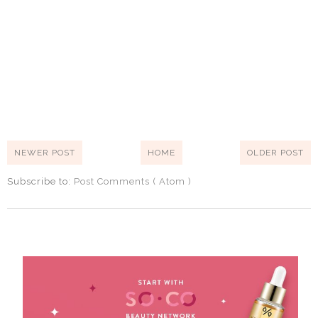
NEWER POST
HOME
OLDER POST
Subscribe to:
Post Comments ( Atom )