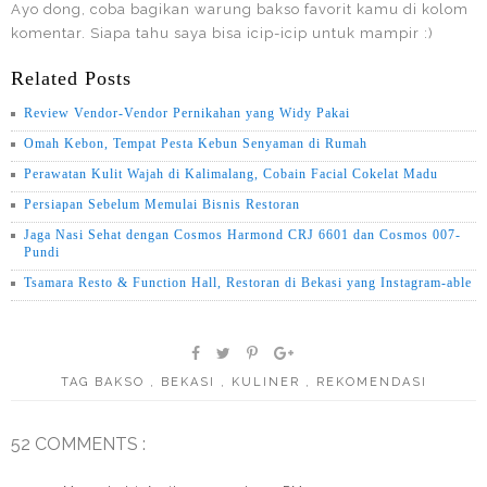
Ayo dong, coba bagikan warung bakso favorit kamu di kolom
komentar. Siapa tahu saya bisa icip-icip untuk mampir :)
Related Posts
Review Vendor-Vendor Pernikahan yang Widy Pakai
Omah Kebon, Tempat Pesta Kebun Senyaman di Rumah
Perawatan Kulit Wajah di Kalimalang, Cobain Facial Cokelat Madu
Persiapan Sebelum Memulai Bisnis Restoran
Jaga Nasi Sehat dengan Cosmos Harmond CRJ 6601 dan Cosmos 007-
Pundi
Tsamara Resto & Function Hall, Restoran di Bekasi yang Instagram-able
TAG
BAKSO
,
BEKASI
,
KULINER
,
REKOMENDASI
52 COMMENTS :