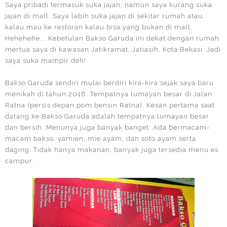
Saya pribadi termasuk suka jajan, namun saya kurang suka
jajan di mall. Saya lebih suka jajan di sekitar rumah atau
kalau mau ke restoran kalau bisa yang bukan di mall.
Hehehehe... Kebetulan Bakso Garuda ini dekat dengan rumah
mertua saya di kawasan Jatikramat, Jatiasih, Kota Bekasi. Jadi
saya suka mampir deh!
Bakso Garuda sendiri mulai berdiri kira-kira sejak saya baru
menikah di tahun 2016. Tempatnya lumayan besar di Jalan
Ratna (persis depan pom bensin Ratna). Kesan pertama saat
datang ke Bakso Garuda adalah tempatnya lumayan besar
dan bersih. Menunya juga banyak banget. Ada bermacam-
macam bakso, yamien, mie ayam, dan soto ayam serta
daging. Tidak hanya makanan, banyak juga tersedia menu es
campur.