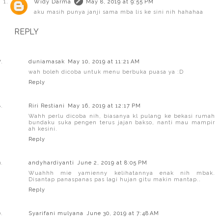
Widy Darma
May 8, 2019 at 9:55 PM
aku masih punya janji sama mba lis ke sini nih hahahaa
REPLY
duniamasak
May 10, 2019 at 11:21 AM
wah boleh dicoba untuk menu berbuka puasa ya :D
Reply
Riri Restiani
May 16, 2019 at 12:17 PM
Wahh perlu dicoba nih, biasanya kl pulang ke bekasi rumah
bundaku suka pengen terus jajan bakso, nanti mau mampir
ah kesini.
Reply
andyhardiyanti
June 2, 2019 at 8:05 PM
Wuahhh mie yamienny kelihatannya enak nih mbak.
Disantap panaspanas pas lagi hujan gitu makin mantap..
Reply
Syarifani mulyana
June 30, 2019 at 7:48 AM