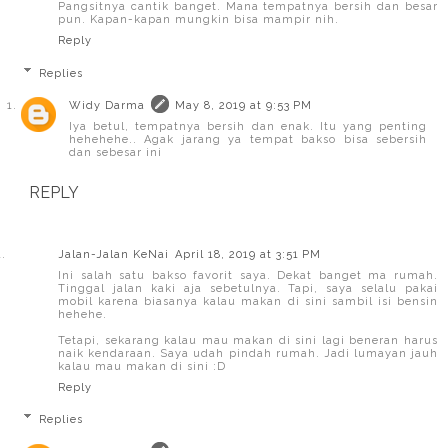
Pangsitnya cantik banget. Mana tempatnya bersih dan besar
pun. Kapan-kapan mungkin bisa mampir nih.
Reply
Replies
Widy Darma
May 8, 2019 at 9:53 PM
Iya betul, tempatnya bersih dan enak. Itu yang penting
hehehehe.. Agak jarang ya tempat bakso bisa sebersih
dan sebesar ini
REPLY
Jalan-Jalan KeNai
April 18, 2019 at 3:51 PM
Ini salah satu bakso favorit saya. Dekat banget ma rumah.
Tinggal jalan kaki aja sebetulnya. Tapi, saya selalu pakai
mobil karena biasanya kalau makan di sini sambil isi bensin
hehehe.
Tetapi, sekarang kalau mau makan di sini lagi beneran harus
naik kendaraan. Saya udah pindah rumah. Jadi lumayan jauh
kalau mau makan di sini :D
Reply
Replies