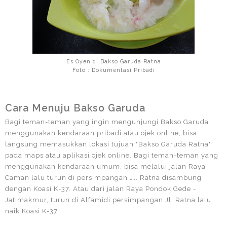
Es Oyen di Bakso Garuda Ratna
Foto : Dokumentasi Pribadi
Cara Menuju Bakso Garuda
Bagi teman-teman yang ingin mengunjungi Bakso Garuda
menggunakan kendaraan pribadi atau ojek online, bisa
langsung memasukkan lokasi tujuan "Bakso Garuda Ratna"
pada maps atau aplikasi ojek online. Bagi teman-teman yang
menggunakan kendaraan umum, bisa melalui jalan Raya
Caman lalu turun di persimpangan Jl. Ratna disambung
dengan Koasi K-37. Atau dari jalan Raya Pondok Gede -
Jatimakmur, turun di Alfamidi persimpangan Jl. Ratna lalu
naik Koasi K-37.