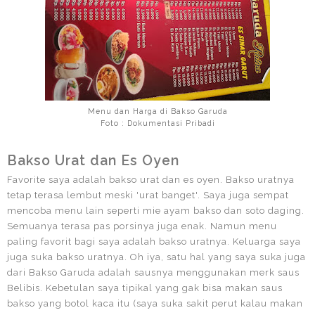
Menu dan Harga di Bakso Garuda
Foto : Dokumentasi Pribadi
Bakso Urat dan Es Oyen
Favorite saya adalah bakso urat dan es oyen. Bakso uratnya
tetap terasa lembut meski 'urat banget'. Saya juga sempat
mencoba menu lain seperti mie ayam bakso dan soto daging.
Semuanya terasa pas porsinya juga enak. Namun menu
paling favorit bagi saya adalah bakso uratnya. Keluarga saya
juga suka bakso uratnya. Oh iya, satu hal yang saya suka juga
dari Bakso Garuda adalah sausnya menggunakan merk saus
Belibis. Kebetulan saya tipikal yang gak bisa makan saus
bakso yang botol kaca itu (saya suka sakit perut kalau makan