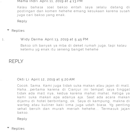
Mama Indri
April 11, 2019 at 4:13 PM
Kalau bahasa soal bakso entah saya selalu datang di
postingan dan komen hehehe emang kesukaan karena susah
juga cari bakso yang enak.
Reply
Replies
Widy Darma
April 13, 2019 at 5:45 PM
Bakso sih banyak ya mba di deket rumah juga, tapi kalau
ketemu yg enak itu seneng banget hehehe
REPLY
Okti Li
April 12, 2019 at 5:20 AM
Cocok. Sama. Kami juga tidak suka makan atau jajan di mall.
Haha...pertama karena di Cianjur ini tempat saya tinggal
tidak ada mall nya, kedua karena mahal mahal. Ketiga ya
kami suka makan apa adanya aja. Saat ada acara makan
dijamu di hotel berbintang, ok. Saya di kampung, makna di
warteg atau kuliner kaki lima juga udah biasa. Yg penting
sehat bersih dan murah meriah hehehe... Termasuk jajan
bakso.
Reply
Replies