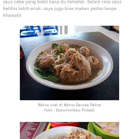
saus cabe yang botol kaca itu hehehe). Selain rasa saus
belibis lebih enak, saya juga bisa makan pedas tanpa
khawatir.
Bakso urat di Bakso Garuda Ratna
Foto : Dokumentasi Pribadi