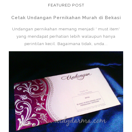
FEATURED POST
Cetak Undangan Pernikahan Murah di Bekasi
Undangan pernikahan memang menjadi ' must item'
yang mendapat perhatian lebih walaupun hanya
perintilan kecil. Bagaimana tidak, unda...