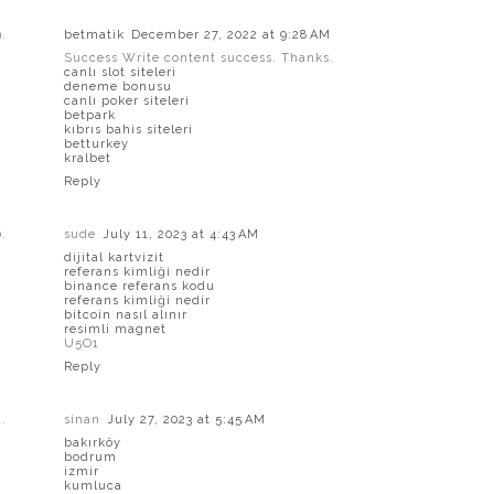
betmatik
December 27, 2022 at 9:28 AM
Success Write content success. Thanks.
canlı slot siteleri
deneme bonusu
canlı poker siteleri
betpark
kıbrıs bahis siteleri
betturkey
kralbet
Reply
sude
July 11, 2023 at 4:43 AM
dijital kartvizit
referans kimliği nedir
binance referans kodu
referans kimliği nedir
bitcoin nasıl alınır
resimli magnet
U5O1
Reply
sinan
July 27, 2023 at 5:45 AM
bakırköy
bodrum
izmir
kumluca