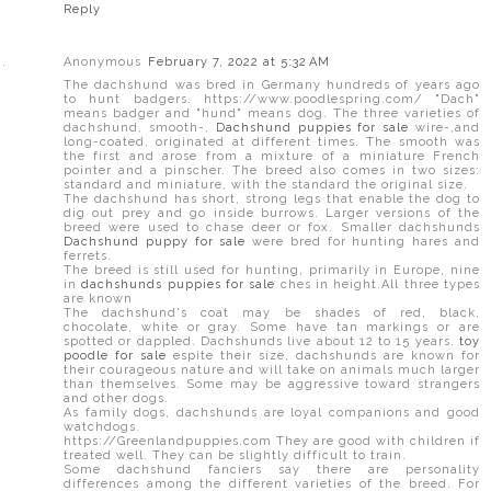
Reply
Anonymous
February 7, 2022 at 5:32 AM
The dachshund was bred in Germany hundreds of years ago
to hunt badgers. https://www.poodlespring.com/ "Dach"
means badger and "hund" means dog. The three varieties of
dachshund, smooth-,
Dachshund puppies for sale
wire-,and
long-coated, originated at different times. The smooth was
the first and arose from a mixture of a miniature French
pointer and a pinscher. The breed also comes in two sizes:
standard and miniature, with the standard the original size.
The dachshund has short, strong legs that enable the dog to
dig out prey and go inside burrows. Larger versions of the
breed were used to chase deer or fox. Smaller dachshunds
Dachshund puppy for sale
were bred for hunting hares and
ferrets.
The breed is still used for hunting, primarily in Europe, nine
in
dachshunds puppies for sale
ches in height.All three types
are known
The dachshund's coat may be shades of red, black,
chocolate, white or gray. Some have tan markings or are
spotted or dappled. Dachshunds live about 12 to 15 years.
toy
poodle for sale
espite their size, dachshunds are known for
their courageous nature and will take on animals much larger
than themselves. Some may be aggressive toward strangers
and other dogs.
As family dogs, dachshunds are loyal companions and good
watchdogs.
https://Greenlandpuppies.com They are good with children if
treated well. They can be slightly difficult to train.
Some dachshund fanciers say there are personality
differences among the different varieties of the breed. For