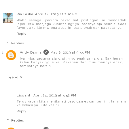
Ria Fasha
April 24, 2019 at 2:10 PM
Wahh sebagai pecinta bakso liat postingan ini mendadak
laper. Btw menjaga kualitas bgt ya, saosnya aja belibis. Saos
favorit aku klo mw bua apa2 ini soale enak dan pas rasanya
Reply
Replies
Widy Darma
May 8, 2019 at 9:55 PM
Iya mba, saosnya aja dipilih yg enak sama dia. Gak heran
kalau banyak yg suka. Makanan dan minumannya enak,
tempatnya bersih
REPLY
Liswanti
April 24, 2019 at 5:52 PM
Terus kapan kita menikmati baso dan es campur ini, tar main
ke Bekasi ya. Kita kesini.
Reply
Replies