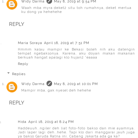
Widy Darma
May 8, 2019 at 9:54 PM
Waah mba myra deket2 situ toh rumahnya, deket mertua
ku dong ya hehehehe
REPLY
Maria Soraya
April 18, 2019 at 7:51 PM
Hmmm kalau mampir ke Bekasi boleh nih aku datengin
tempat ngebaksonya. Karena, aku doyan makan makanan
berkuah hangat apalagi klo hujan2 *eaaaa
Reply
Replies
Widy Darma
May 8, 2019 at 10:01 PM
Mampir mba, gak nyesel deh hehehe
REPLY
Hida
April 18, 2019 at 8:24 PM
Haddeuuh..ngiler deh liat foto-foto bakso dan mie ayamnya.
Jadi laper lagi deh..hehe. Tapi klo dari manggarai jauh juga
ya bakso Garuda Ratna ini. Cabang Jakarta ada ga ka?