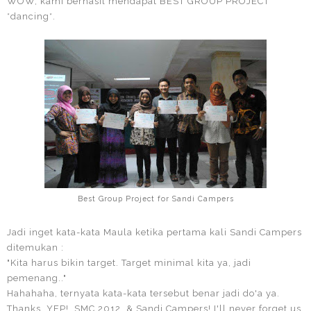
WOW, kami berhasil mendapat BEST GROUP PROJECT
*dancing*.
Best Group Project for Sandi Campers
Jadi inget kata-kata Maula ketika pertama kali Sandi Campers
ditemukan :
"Kita harus bikin target. Target minimal kita ya, jadi
pemenang.."
Hahahaha, ternyata kata-kata tersebut benar jadi do'a ya.
Thanks, YEP!, SMC 2012, & Sandi Campers! I'll never forget us