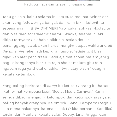
Habis olahraga dan sarapan di depan wisma
Tahu gak sih, kalau selama ini kita suka melihat twitter dari
akun yang followernya banyak dan rajin bikin kultwit itu
sebenarnya...... BISA DI-TIMER! Yap, pakai aplikasi Hootsuite
dan bisa
auto schedule
twit kamu. Wacks, selama ini aku
ditipu ternyata! Gak habis pikir sih, setiap detik si
penanggung jawab akun harus mengtwit tepat waktu and
all
the time
. Wehehe, jadi kepikiran
auto schedule
twit bisa
dijadikan alat pencitraan. Setel aja twit sholat malam jam 3
pagi, disangkanya biar kita rajin sholat malam gitu (dih,
ngapain juga ya sholat dijadikan twit, alay pisan *jedugin
kepala ke tembok).
Yang paling berkesan di
camp
itu ketika 17 orang itu harus
ikut format kompetisi kecil "Social Media Carnival". Kami
semua dibagi menjadi 4 kelompok, dan kelompok saya yang
paling banyak orangnya. Kelompok "Sandi Campers" (begitu
kita menamakannya, karena kakak LO kita bernama Sandika),
terdiri dari Maula si kepala suku, Debby, Lina, Angga, dan