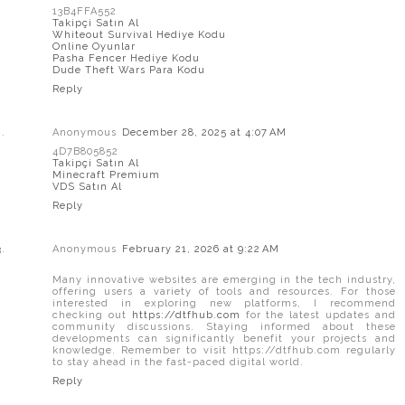
13B4FFA552
Takipçi Satın Al
Whiteout Survival Hediye Kodu
Online Oyunlar
Pasha Fencer Hediye Kodu
Dude Theft Wars Para Kodu
Reply
Anonymous
December 28, 2025 at 4:07 AM
4D7B805852
Takipçi Satın Al
Minecraft Premium
VDS Satın Al
Reply
Anonymous
February 21, 2026 at 9:22 AM
Many innovative websites are emerging in the tech industry,
offering users a variety of tools and resources. For those
interested in exploring new platforms, I recommend
checking out
https://dtfhub.com
for the latest updates and
community discussions. Staying informed about these
developments can significantly benefit your projects and
knowledge. Remember to visit https://dtfhub.com regularly
to stay ahead in the fast-paced digital world.
Reply