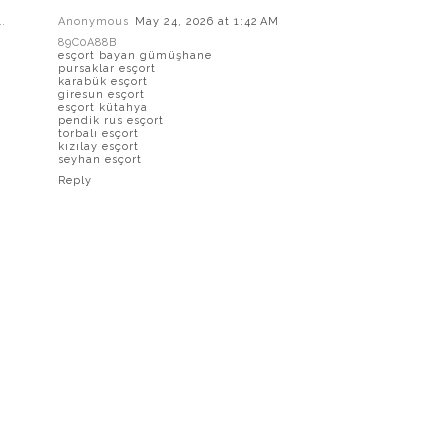
Anonymous
May 24, 2026 at 1:42 AM
89C0A88B
esçort bayan gümüşhane
pursaklar esçort
karabük esçort
giresun esçort
esçort kütahya
pendik rus esçort
torbalı esçort
kızılay esçort
seyhan esçort
Reply