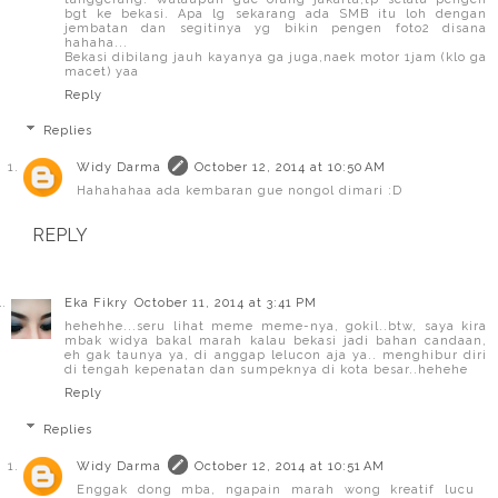
bgt ke bekasi. Apa lg sekarang ada SMB itu loh dengan
jembatan dan segitinya yg bikin pengen foto2 disana
hahaha...
Bekasi dibilang jauh kayanya ga juga,naek motor 1jam (klo ga
macet) yaa
Reply
Replies
Widy Darma
October 12, 2014 at 10:50 AM
Hahahahaa ada kembaran gue nongol dimari :D
REPLY
Eka Fikry
October 11, 2014 at 3:41 PM
hehehhe...seru lihat meme meme-nya, gokil..btw, saya kira
mbak widya bakal marah kalau bekasi jadi bahan candaan,
eh gak taunya ya, di anggap lelucon aja ya.. menghibur diri
di tengah kepenatan dan sumpeknya di kota besar..hehehe
Reply
Replies
Widy Darma
October 12, 2014 at 10:51 AM
Enggak dong mba, ngapain marah wong kreatif lucu