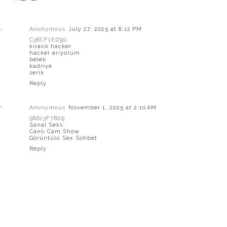
Anonymous
July 27, 2025 at 8:12 PM
C38CF1ED90
kiralık hacker
hacker arıyorum
belek
kadriye
serik
Reply
Anonymous
November 1, 2025 at 2:10 AM
98613F7B29
Sanal Seks
Canlı Cam Show
Görüntülü Sex Sohbet
Reply