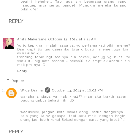
begini hehehe... Tapi ada sih beberapa orang yang
nanggepinnya serius banget. Mungkin mereka kurang
piknik *eh
REPLY
Anita Makarame
October 13, 2014 at 3:34 AM
Yg jd kepikiran malah, sapa ya, yg pertama kali bikin meme?
Dan knp? Sp tau daerahku bisa dibuatin meme juga biar
eksis #lho =))
trending topic bgt soalnya nih bekasi, ada jg yg buat PM
wktu itu blg kota second = bekas(i). Ga smpt ak abadiin sih
mak pm-nya :D
Reply
Replies
Widy Darma
October 13, 2014 at 10:02 PM
wahahaha siapa ya mak kira2?? mau aku traktir sayur
pucung gabus bekasi nih.. :D
waduwww, jangan kota bekas dong, sedih dengernya...
kalo yang lain2 gapapa. tapi seru mak, dengan begini
orang jadi lebih kenal Bekasi dengan cara2 yang kreatif :)
REPLY