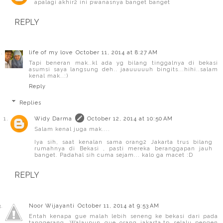
apalagi akhir2 ini pwanasnya banget banget
REPLY
life of my love
October 11, 2014 at 8:27 AM
Tapi beneran mak..kl ada yg bilang tinggalnya di bekasi
asumsi saya langsung deh.. jaauuuuuh bingits...hihi..salam
kenal mak..:)
Reply
Replies
Widy Darma
October 12, 2014 at 10:50 AM
Salam kenal juga mak....
Iya sih, saat kenalan sama orang2 Jakarta trus bilang
rumahnya di Bekasi , pasti mereka beranggapan jauh
banget. Padahal sih cuma sejam... kalo ga macet :D
REPLY
Noor Wijayanti
October 11, 2014 at 9:53 AM
Entah kenapa gue malah lebih seneng ke bekasi dari pada
tanggerang. Walaupun gue orang jakarta,tp selalu pengen