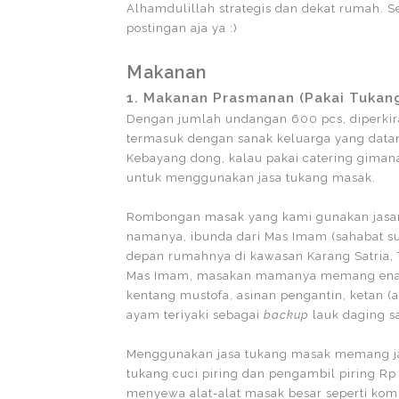
Alhamdulillah strategis dan dekat rumah. S
postingan aja ya :)
Makanan
1. Makanan Prasmanan (Pakai Tukan
Dengan jumlah undangan 600 pcs, diperkir
termasuk dengan sanak keluarga yang data
Kebayang dong, kalau pakai catering gima
untuk menggunakan jasa tukang masak.
Rombongan masak yang kami gunakan jasany
namanya, ibunda dari Mas Imam (sahabat sua
depan rumahnya di kawasan Karang Satria, 
Mas Imam, masakan mamanya memang enak. 
kentang mustofa, asinan pengantin, ketan (a
ayam teriyaki sebagai
backup
lauk daging sa
Menggunakan jasa tukang masak memang j
tukang cuci piring dan pengambil piring R
menyewa alat-alat masak besar seperti kom