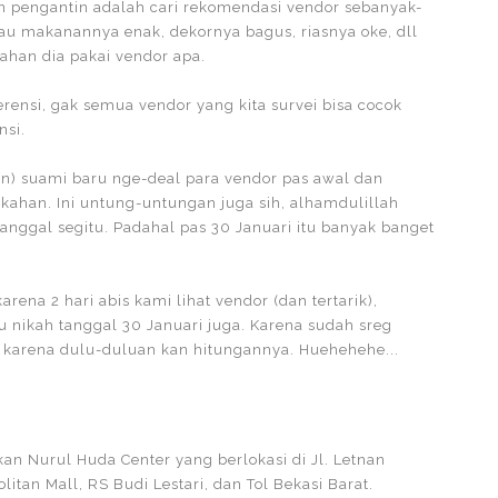
on pengantin adalah cari rekomendasi vendor sebanyak-
lau makanannya enak, dekornya bagus, riasnya oke, dll
ahan dia pakai vendor apa.
ferensi, gak semua vendor yang kita survei bisa cocok
nsi.
lon) suami baru nge-deal para vendor pas awal dan
kahan. Ini untung-untungan juga sih, alhamdulillah
anggal segitu. Padahal pas 30 Januari itu banyak banget
na 2 hari abis kami lihat vendor (dan tertarik),
 nikah tanggal 30 Januari juga. Karena sudah sreg
 karena dulu-duluan kan hitungannya. Huehehehe...
 Nurul Huda Center yang berlokasi di Jl. Letnan
itan Mall, RS Budi Lestari, dan Tol Bekasi Barat.