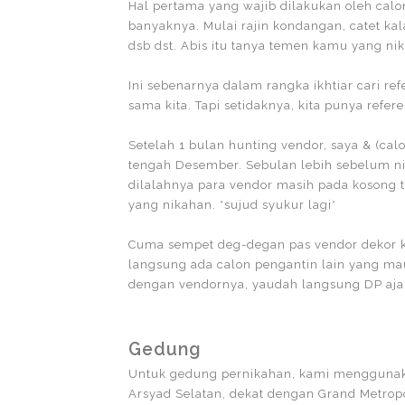
Hal pertama yang wajib dilakukan oleh cal
banyaknya. Mulai rajin kondangan, catet ka
dsb dst. Abis itu tanya temen kamu yang nik
Ini sebenarnya dalam rangka ikhtiar cari re
sama kita. Tapi setidaknya, kita punya refere
Setelah 1 bulan hunting vendor, saya & (ca
tengah Desember. Sebulan lebih sebelum ni
dilalahnya para vendor masih pada kosong t
yang nikahan. *sujud syukur lagi*
Cuma sempet deg-degan pas vendor dekor kare
langsung ada calon pengantin lain yang mau
dengan vendornya, yaudah langsung DP aja
Gedung
Untuk gedung pernikahan, kami menggunakan
Arsyad Selatan, dekat dengan Grand Metropol