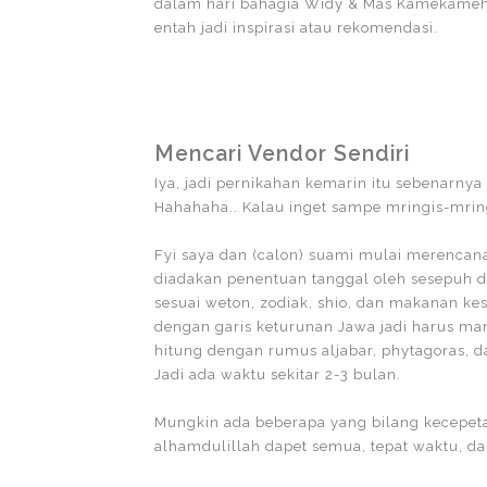
dalam hari bahagia Widy & Mas Kamekameh
entah jadi inspirasi atau rekomendasi.
Mencari Vendor Sendiri
Iya, jadi pernikahan kemarin itu sebenarn
Hahahaha.. Kalau inget sampe mringis-mring
Fyi saya dan (calon) suami mulai merencana
diadakan penentuan tanggal oleh sesepuh d
sesuai weton, zodiak, shio, dan makanan 
dengan garis keturunan Jawa jadi harus man
hitung dengan rumus aljabar, phytagoras, da
Jadi ada waktu sekitar 2-3 bulan.
Mungkin ada beberapa yang bilang kecepeta
alhamdulillah dapet semua, tepat waktu, dan