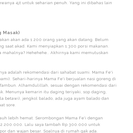
ewanya 4jt untuk seharian penuh. Yang ini dibahas lain
g Masak)
akan akan ada 1.200 orang yang akan datang. Belum
ng saat akad. Kami menyiapkan 1.300 porsi makanan.
na mahalnya? Hehehehe.. Akhirnya kami memutuskan
a adalah rekomendasi dari sahabat suami. Mama Fe'i
mi). Sehari-harinya Mama Fe'i berjualan nasi goreng di
Tambun. Alhamdulillah, sesuai dengan rekomendasi dari
Menunya kemarin itu daging teriyaki, sop daging,
la betawi), jengkol balado, ada juga ayam balado dan
at sore.
auh lebih hemat. Serombongan Mama Fe'i dengan
p 2.200.000. Lalu saya tambah Rp 300.000 untuk
por dan wajan besar. Soalnya di rumah gak ada.