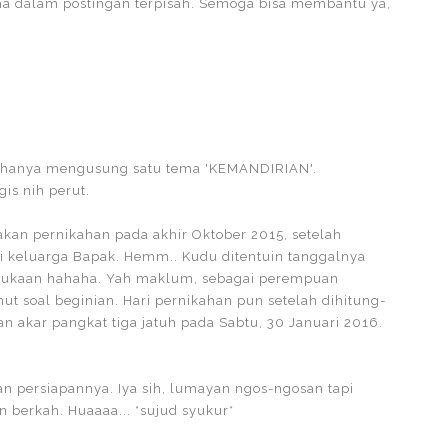
a dalam postingan terpisah. Semoga bisa membantu ya,
ya hanya mengusung satu tema 'KEMANDIRIAN'.
is nih perut.
kan pernikahan pada akhir Oktober 2015, setelah
i keluarga Bapak. Hemm.. Kudu ditentuin tanggalnya
kesukaan hahaha. Yah maklum, sebagai perempuan
ut soal beginian. Hari pernikahan pun setelah dihitung-
n akar pangkat tiga jatuh pada Sabtu, 30 Januari 2016.
n persiapannya. Iya sih, lumayan ngos-ngosan tapi
 berkah. Huaaaa... *sujud syukur*