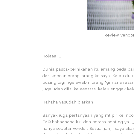
Review Vendor
Holaaa....
Dunia pasca-pernikahan itu emang beda ban
dari kepoan orang-orang ke saya. Kalau dulu
pusing lagi ngejawabin orang "gimana rasany
juga udah diisi keleeessss, kalau enggak ke
Hahaha yasudah biarkan
Banyak juga pertanyaan yang mlipir ke inbo
FAQ hahaahaha kzl deh berasa penting ya -_-
nanya seputar vendor. Sesuai janji, saya 